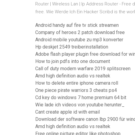
Router | Wireless Lan | Ip Address Router - Free do
free. Wie Werde Ich Ein Hacker Scribd is the world
Android handy auf fire tv stick streamen
Company of heroes 2 patch download free
Android mobile youtube zu mp3 konverter
Hp deskjet 2549 treiberinstallation
Adobe flash player plugin free download for w
How to join pdfs into one document
Call of duty modern warfare 2019 splitscreen
Amd high definition audio vs realtek
How to delete entire iphone camera roll
One piece pirate warriors 3 cheats ps4
Cd key do windows 7 home premium 64 bit
Wie lade ich videos von youtube herunter_
Cant create apple id with email
Download der software canon lbp 2900 für wi
Amd high definition audio vs realtek
Free online picture editor like photoshop