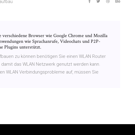
saufbau
die verschiedene Browser wie Google Chrome und Mozilla
Anwendungen wie Sprachanrufe, Videochats und P2P-
e Plugins unterstützt.
bauen zu können benötigen Sie einen WLAN Router
, damit das WLAN Netzwerk genutzt werden kann.
rten WLAN Verbindungsprobleme auf, müssen Sie