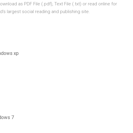
wnload as PDF File (.pdf), Text File (.txt) or read online for
's largest social reading and publishing site.
indows xp
ndows 7