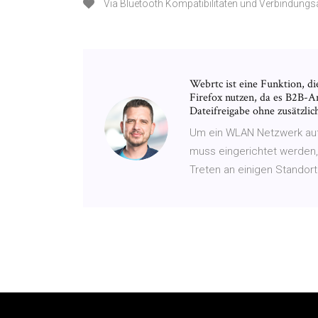
Via Bluetooth Kompatibilitäten und Verbindung
Webrtc ist eine Funktion, 
Firefox nutzen, da es B2B-
Dateifreigabe ohne zusätzlich
Um ein WLAN Netzwerk auf
muss eingerichtet werden
Treten an einigen Stando