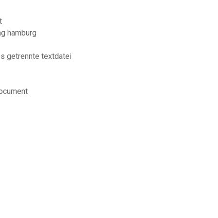
t
ung hamburg
s getrennte textdatei
document