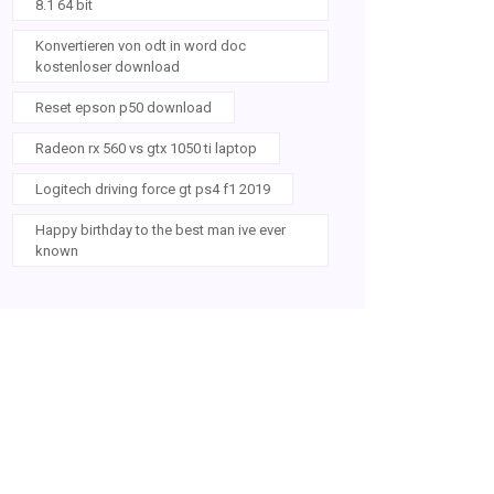
8.1 64 bit
Konvertieren von odt in word doc
kostenloser download
Reset epson p50 download
Radeon rx 560 vs gtx 1050 ti laptop
Logitech driving force gt ps4 f1 2019
Happy birthday to the best man ive ever
known