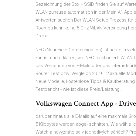
Bezeichnung der Box = SSID finden Sie auf Warten
WLAN zuhause automatisch in der Mein A1 App ei
Antworten suchen Der WLAN-Setup-Prozess für
Roomba kann keine 5 GHz WLAN-Verbindung hers
Drei.at
NFC (Near Field Communication) ist heute in viel
kannst und erklären, wie NFC funktioniert. WLAN-
das Versenden von E-Mails oder das Internetsurf
Router Test bzw. Vergleich 2019: 12 aktuelle Mod
Neue Modelle, kostenlose Tipps & Kaufberatung F
Testbericht - wie ist diese Preis/Leistung…
Volkswagen Connect App - Drive
darüber hinaus alle E-Mails auf eine maximale Grö
5 Kilobytes werden abge- schnitten. Wie wähle i
Watch a nevyznáte sa v jednotlivých sériách? Pr