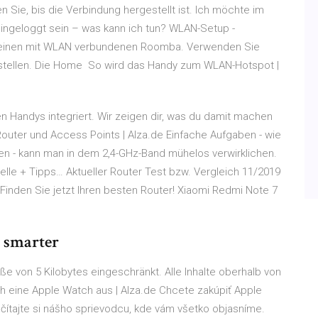
 Sie, bis die Verbindung hergestellt ist. Ich möchte im
ngeloggt sein – was kann ich tun? WLAN-Setup -
 einen mit WLAN verbundenen Roomba. Verwenden Sie
tellen. Die Home So wird das Handy zum WLAN-Hotspot |
en Handys integriert. Wir zeigen dir, was du damit machen
Router und Access Points | Alza.de Einfache Aufgaben - wie
en - kann man in dem 2,4-GHz-Band mühelos verwirklichen.
elle + Tipps… Aktueller Router Test bzw. Vergleich 11/2019
inden Sie jetzt Ihren besten Router! Xiaomi Redmi Note 7
 smarter
ße von 5 Kilobytes eingeschränkt. Alle Inhalte oberhalb von
ch eine Apple Watch aus | Alza.de Chcete zakúpiť Apple
ečítajte si nášho sprievodcu, kde vám všetko objasníme.