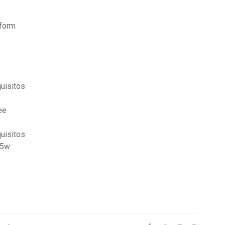
 form
uisitos
ee
uisitos
55w